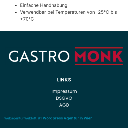
Einfache Handhabung
Verwendbar bei Temperaturen von -25°C bis
+70°C
LINKS
Impressum
DSGVO
AGB
Wordpress Agentur in Wien
Webagentur
Webloft
. #1
.